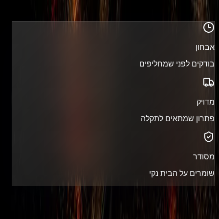
052-887-8875
קבל הצעת מחיר
אבחון
בודקים לפני שמחליפים
מדויק
פתרון שמתאים לתקלה
מסודר
שומרים על הבית נקי
אזורי שירות